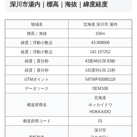
深川市湯内｜標高｜海抜｜緯度経度
地域名
北海道 深川市 湯内
標高｜海抜
156m
緯度｜浮動小数点
43.808009
経度｜浮動小数点
142.157252
緯度｜度分秒
43度48分28.83秒
経度｜度分秒
142度9分26.11秒
UTMポイント
54TWP93085119
データソース
DEM10B
北海道
都道府県名
ホッカイドウ
HOKKAIDO
都道府県コード
01
深川市