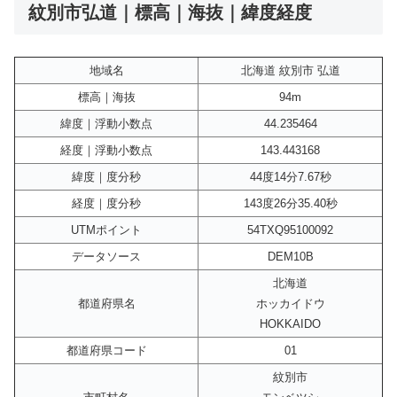
紋別市弘道｜標高｜海抜｜緯度経度
地域名
北海道 紋別市 弘道
標高｜海抜
94m
緯度｜浮動小数点
44.235464
経度｜浮動小数点
143.443168
緯度｜度分秒
44度14分7.67秒
経度｜度分秒
143度26分35.40秒
UTMポイント
54TXQ95100092
データソース
DEM10B
北海道
都道府県名
ホッカイドウ
HOKKAIDO
都道府県コード
01
紋別市