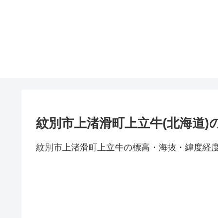
紋別市上渚滑町上立牛(北海道)
紋別市上渚滑町上立牛の標高・海抜・緯度経