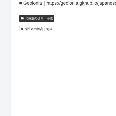
■ Geolonia｜https://geolonia.github.io/japanes
北海道の標高｜海抜
赤平市の標高｜海抜