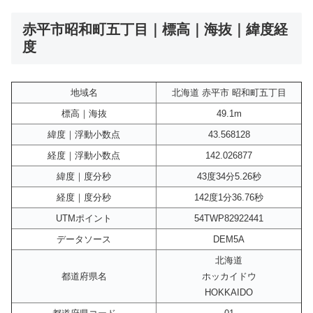
赤平市昭和町五丁目｜標高｜海抜｜緯度経
度
地域名
北海道 赤平市 昭和町五丁目
標高｜海抜
49.1m
緯度｜浮動小数点
43.568128
経度｜浮動小数点
142.026877
緯度｜度分秒
43度34分5.26秒
経度｜度分秒
142度1分36.76秒
UTMポイント
54TWP82922441
データソース
DEM5A
北海道
都道府県名
ホッカイドウ
HOKKAIDO