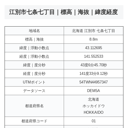
江別市七条七丁目｜標高｜海抜｜緯度経度
地域名
北海道 江別市 七条七丁目
標高｜海抜
8.8m
緯度｜浮動小数点
43.112695
経度｜浮動小数点
141.552533
緯度｜度分秒
43度6分45.70秒
経度｜度分秒
141度33分9.12秒
UTMポイント
54TWN44957347
データソース
DEM5A
北海道
都道府県名
ホッカイドウ
HOKKAIDO
都道府県コード
01