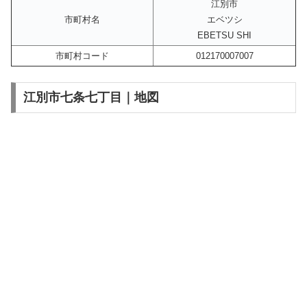
江別市
市町村名
エベツシ
EBETSU SHI
市町村コード
012170007007
江別市七条七丁目｜地図