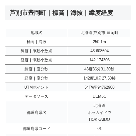
芦別市豊岡町｜標高｜海抜｜緯度経度
地域名
北海道 芦別市 豊岡町
標高｜海抜
250.1m
緯度｜浮動小数点
43.608694
経度｜浮動小数点
142.174306
緯度｜度分秒
43度36分31.30秒
経度｜度分秒
142度10分27.50秒
UTMポイント
54TWP94762908
データソース
DEM5C
北海道
都道府県名
ホッカイドウ
HOKKAIDO
都道府県コード
01