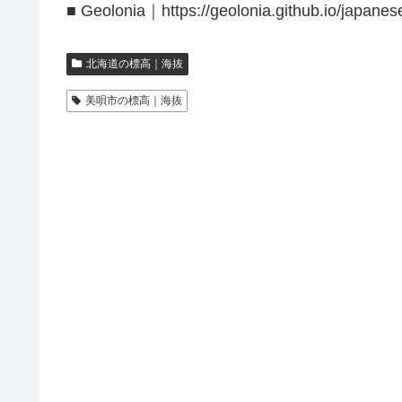
■ Geolonia｜https://geolonia.github.io/japanes
北海道の標高｜海抜
美唄市の標高｜海抜