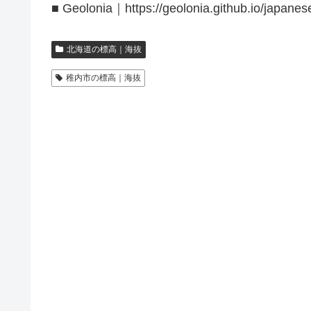
■ Geolonia｜https://geolonia.github.io/japanes
北海道の標高｜海抜
稚内市の標高｜海抜