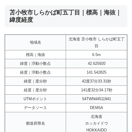
苫小牧市しらかば町五丁目｜標高｜海抜｜
緯度経度
北海道 苫小牧市 しらかば町五丁
地域名
目
標高｜海抜
6.5m
緯度｜浮動小数点
42.625920
経度｜浮動小数点
141.542825
緯度｜度分秒
42度37分33.31秒
経度｜度分秒
141度32分34.17秒
UTMポイント
54TWN44511941
データソース
DEM5A
北海道
都道府県名
ホッカイドウ
HOKKAIDO