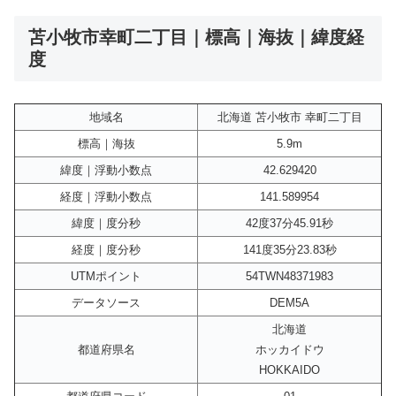
苫小牧市幸町二丁目｜標高｜海抜｜緯度経
度
地域名
北海道 苫小牧市 幸町二丁目
標高｜海抜
5.9m
緯度｜浮動小数点
42.629420
経度｜浮動小数点
141.589954
緯度｜度分秒
42度37分45.91秒
経度｜度分秒
141度35分23.83秒
UTMポイント
54TWN48371983
データソース
DEM5A
北海道
都道府県名
ホッカイドウ
HOKKAIDO