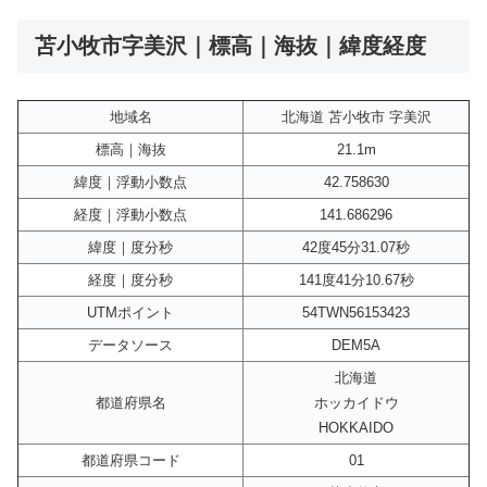
苫小牧市字美沢｜標高｜海抜｜緯度経度
地域名
北海道 苫小牧市 字美沢
標高｜海抜
21.1m
緯度｜浮動小数点
42.758630
経度｜浮動小数点
141.686296
緯度｜度分秒
42度45分31.07秒
経度｜度分秒
141度41分10.67秒
UTMポイント
54TWN56153423
データソース
DEM5A
北海道
都道府県名
ホッカイドウ
HOKKAIDO
都道府県コード
01