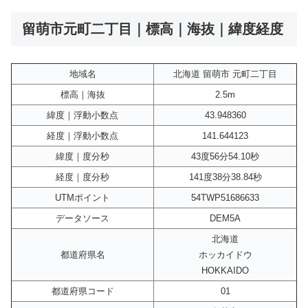
留萌市元町二丁目｜標高｜海抜｜緯度経度
地域名
北海道 留萌市 元町二丁目
標高｜海抜
2.5m
緯度｜浮動小数点
43.948360
経度｜浮動小数点
141.644123
緯度｜度分秒
43度56分54.10秒
経度｜度分秒
141度38分38.84秒
UTMポイント
54TWP51686633
データソース
DEM5A
北海道
都道府県名
ホッカイドウ
HOKKAIDO
都道府県コード
01