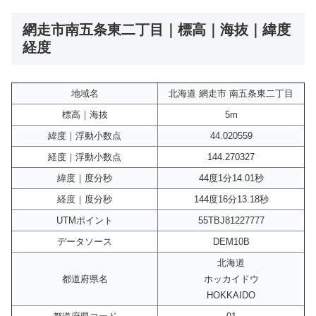
網走市南五条東二丁目｜標高｜海抜｜緯度
経度
地域名
北海道 網走市 南五条東二丁目
標高｜海抜
5m
緯度｜浮動小数点
44.020559
経度｜浮動小数点
144.270327
緯度｜度分秒
44度1分14.01秒
経度｜度分秒
144度16分13.18秒
UTMポイント
55TBJ81227777
データソース
DEM10B
北海道
都道府県名
ホッカイドウ
HOKKAIDO