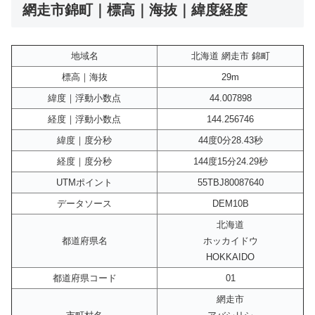
網走市錦町｜標高｜海抜｜緯度経度
地域名
北海道 網走市 錦町
標高｜海抜
29m
緯度｜浮動小数点
44.007898
経度｜浮動小数点
144.256746
緯度｜度分秒
44度0分28.43秒
経度｜度分秒
144度15分24.29秒
UTMポイント
55TBJ80087640
データソース
DEM10B
北海道
都道府県名
ホッカイドウ
HOKKAIDO
都道府県コード
01
網走市