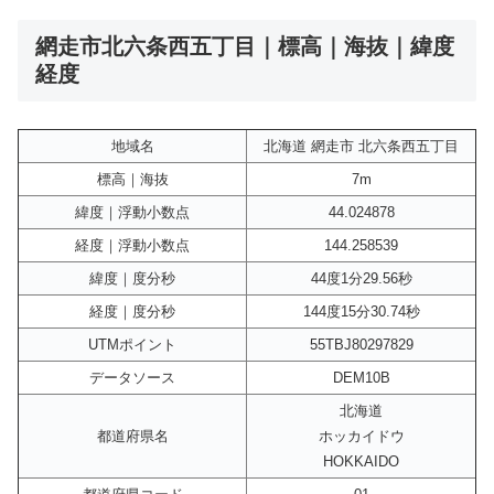
網走市北六条西五丁目｜標高｜海抜｜緯度
経度
地域名
北海道 網走市 北六条西五丁目
標高｜海抜
7m
緯度｜浮動小数点
44.024878
経度｜浮動小数点
144.258539
緯度｜度分秒
44度1分29.56秒
経度｜度分秒
144度15分30.74秒
UTMポイント
55TBJ80297829
データソース
DEM10B
北海道
都道府県名
ホッカイドウ
HOKKAIDO