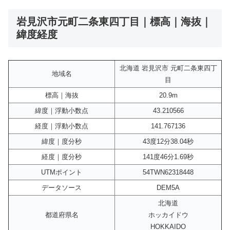
岩見沢市元町二条東四丁目｜標高｜海抜｜
緯度経度
北海道 岩見沢市 元町二条東四丁
地域名
目
標高｜海抜
20.9m
緯度｜浮動小数点
43.210566
経度｜浮動小数点
141.767136
緯度｜度分秒
43度12分38.04秒
経度｜度分秒
141度46分1.69秒
UTMポイント
54TWN62318448
データソース
DEM5A
北海道
都道府県名
ホッカイドウ
HOKKAIDO