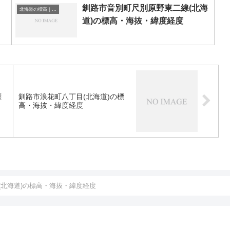
釧路市音別町尺別原野東二線(北海
北海道の標高｜海抜
道)の標高・海抜・緯度経度
標
釧路市浪花町八丁目(北海道)の標
高・海抜・緯度経度
(北海道)の標高・海抜・緯度経度