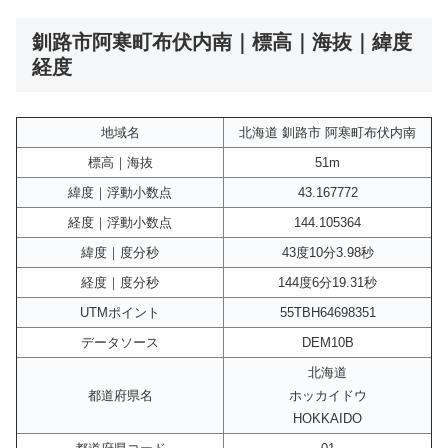
釧路市阿寒町布伏内南｜標高｜海抜｜緯度
経度
地域名
北海道 釧路市 阿寒町布伏内南
標高｜海抜
51m
緯度｜浮動小数点
43.167772
経度｜浮動小数点
144.105364
緯度｜度分秒
43度10分3.98秒
経度｜度分秒
144度6分19.31秒
UTMポイント
55TBH64698351
データソース
DEM10B
北海道
都道府県名
ホッカイドウ
HOKKAIDO