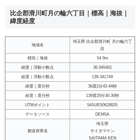
比企郡滑川町月の輪六丁目｜標高｜海抜｜
緯度経度
埼玉県 比企郡滑川町 月の輪六丁
地域名
目
標高｜海抜
54.9m
緯度｜浮動小数点
36.045401
経度｜浮動小数点
139.341749
緯度｜度分秒
36度2分43.44秒
経度｜度分秒
139度20分30.30秒
UTMポイント
54SUE50629025
データソース
DEM5A
埼玉県
都道府県名
サイタマケン
SAITAMA KEN