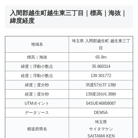
入間郡越生町越生東三丁目｜標高｜海抜｜
緯度経度
埼玉県 入間郡越生町 越生東三丁
地域名
目
標高｜海抜
65.9m
緯度｜浮動小数点
35.960314
経度｜浮動小数点
139.301772
緯度｜度分秒
35度57分37.13秒
経度｜度分秒
139度18分6.38秒
UTMポイント
54SUE46858087
データソース
DEM5A
埼玉県
都道府県名
サイタマケン
SAITAMA KEN