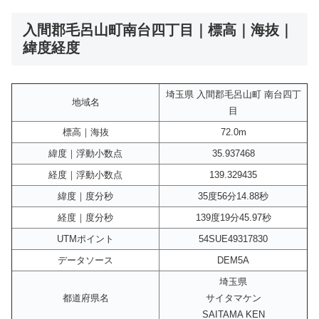
入間郡毛呂山町南台四丁目｜標高｜海抜｜
緯度経度
埼玉県 入間郡毛呂山町 南台四丁
地域名
目
標高｜海抜
72.0m
緯度｜浮動小数点
35.937468
経度｜浮動小数点
139.329435
緯度｜度分秒
35度56分14.88秒
経度｜度分秒
139度19分45.97秒
UTMポイント
54SUE49317830
データソース
DEM5A
埼玉県
都道府県名
サイタマケン
SAITAMA KEN