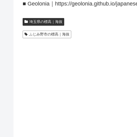
■ Geolonia｜https://geolonia.github.io/japanes
埼玉県の標高｜海抜
ふじみ野市の標高｜海抜