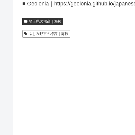
■ Geolonia｜https://geolonia.github.io/japanes
埼玉県の標高｜海抜
ふじみ野市の標高｜海抜