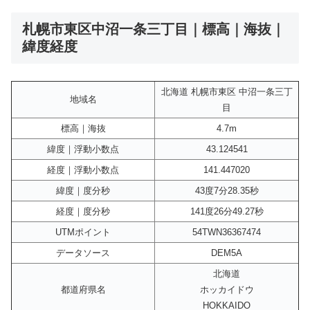
札幌市東区中沼一条三丁目｜標高｜海抜｜
緯度経度
北海道 札幌市東区 中沼一条三丁
地域名
目
標高｜海抜
4.7m
緯度｜浮動小数点
43.124541
経度｜浮動小数点
141.447020
緯度｜度分秒
43度7分28.35秒
経度｜度分秒
141度26分49.27秒
UTMポイント
54TWN36367474
データソース
DEM5A
北海道
都道府県名
ホッカイドウ
HOKKAIDO