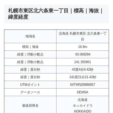
札幌市東区北六条東一丁目｜標高｜海抜｜
緯度経度
北海道 札幌市東区 北六条東一丁
地域名
目
標高｜海抜
16.8m
緯度｜浮動小数点
43.069284
経度｜浮動小数点
141.355951
緯度｜度分秒
43度4分9.42秒
経度｜度分秒
141度21分21.42秒
UTMポイント
54TWN28986857
データソース
DEM5A
北海道
都道府県名
ホッカイドウ
HOKKAIDO