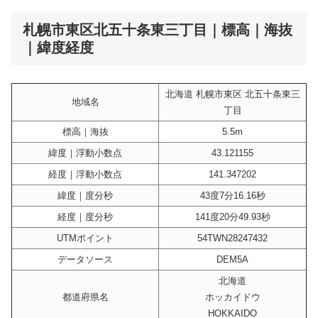
札幌市東区北五十条東三丁目｜標高｜海抜
｜緯度経度
北海道 札幌市東区 北五十条東三
地域名
丁目
標高｜海抜
5.5m
緯度｜浮動小数点
43.121155
経度｜浮動小数点
141.347202
緯度｜度分秒
43度7分16.16秒
経度｜度分秒
141度20分49.93秒
UTMポイント
54TWN28247432
データソース
DEM5A
北海道
都道府県名
ホッカイドウ
HOKKAIDO