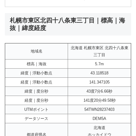
札幌市東区北四十八条東三丁目｜標高｜海
抜｜緯度経度
北海道 札幌市東区 北四十八条東
地域名
三丁目
標高｜海抜
5.7m
緯度｜浮動小数点
43.118518
経度｜浮動小数点
141.347105
緯度｜度分秒
43度7分6.66秒
経度｜度分秒
141度20分49.58秒
UTMポイント
54TWN28237403
データソース
DEM5A
北海道
都道府県名
ホッカイドウ