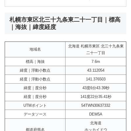
札幌市東区北三十九条東二十一丁目｜標高
｜海抜｜緯度経度
北海道 札幌市東区 北三十九条東
地域名
二十一丁目
標高｜海抜
7.6m
緯度｜浮動小数点
43.112054
経度｜浮動小数点
141.376503
緯度｜度分秒
43度6分43.39秒
経度｜度分秒
141度22分35.41秒
UTMポイント
54TWN30637332
データソース
DEM5A
北海道
都道府県名
ホッカイドウ