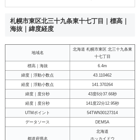
札幌市東区北三十九条東十七丁目｜標高｜
海抜｜緯度経度
北海道 札幌市東区 北三十九条東
地域名
十七丁目
標高｜海抜
6.4m
緯度｜浮動小数点
43.110462
経度｜浮動小数点
141.370264
緯度｜度分秒
43度6分37.66秒
経度｜度分秒
141度22分12.95秒
UTMポイント
54TWN30127314
データソース
DEM5A
北海道
都道府県名
ホッカイドウ