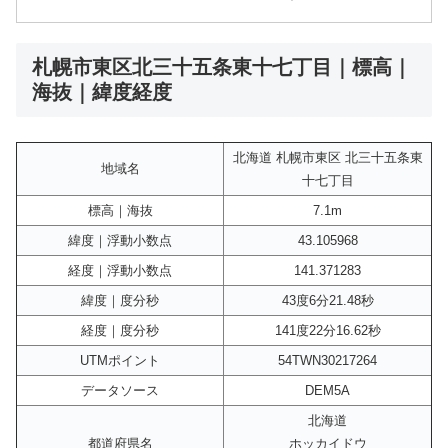
札幌市東区北三十五条東十七丁目｜標高｜
海抜｜緯度経度
北海道 札幌市東区 北三十五条東
地域名
十七丁目
標高｜海抜
7.1m
緯度｜浮動小数点
43.105968
経度｜浮動小数点
141.371283
緯度｜度分秒
43度6分21.48秒
経度｜度分秒
141度22分16.62秒
UTMポイント
54TWN30217264
データソース
DEM5A
北海道
都道府県名
ホッカイドウ