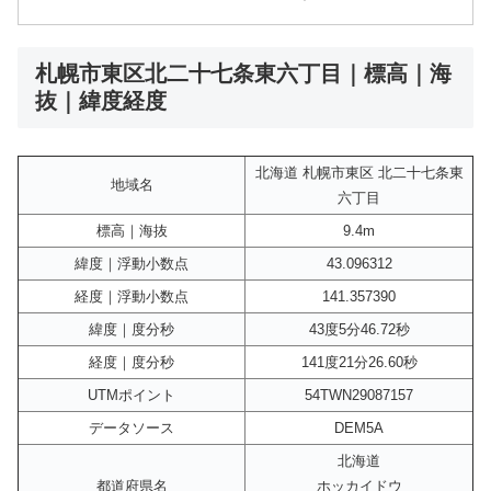
札幌市東区北二十七条東六丁目｜標高｜海
抜｜緯度経度
北海道 札幌市東区 北二十七条東
地域名
六丁目
標高｜海抜
9.4m
緯度｜浮動小数点
43.096312
経度｜浮動小数点
141.357390
緯度｜度分秒
43度5分46.72秒
経度｜度分秒
141度21分26.60秒
UTMポイント
54TWN29087157
データソース
DEM5A
北海道
都道府県名
ホッカイドウ