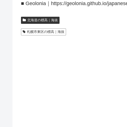
■ Geolonia｜https://geolonia.github.io/japanes
北海道の標高｜海抜
札幌市東区の標高｜海抜