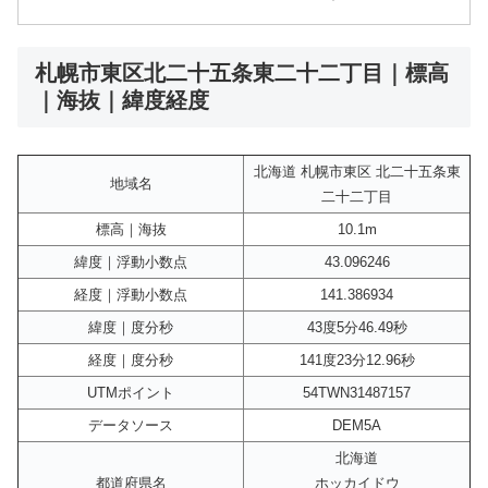
札幌市東区北二十五条東二十二丁目｜標高
｜海抜｜緯度経度
北海道 札幌市東区 北二十五条東
地域名
二十二丁目
標高｜海抜
10.1m
緯度｜浮動小数点
43.096246
経度｜浮動小数点
141.386934
緯度｜度分秒
43度5分46.49秒
経度｜度分秒
141度23分12.96秒
UTMポイント
54TWN31487157
データソース
DEM5A
北海道
都道府県名
ホッカイドウ