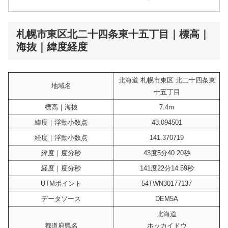
札幌市東区北二十四条東十五丁目｜標高｜
海抜｜緯度経度
北海道 札幌市東区 北二十四条東
地域名
十五丁目
標高｜海抜
7.4m
緯度｜浮動小数点
43.094501
経度｜浮動小数点
141.370719
緯度｜度分秒
43度5分40.20秒
経度｜度分秒
141度22分14.59秒
UTMポイント
54TWN30177137
データソース
DEM5A
北海道
都道府県名
ホッカイドウ