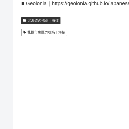
■ Geolonia｜https://geolonia.github.io/japanes
北海道の標高｜海抜
札幌市東区の標高｜海抜