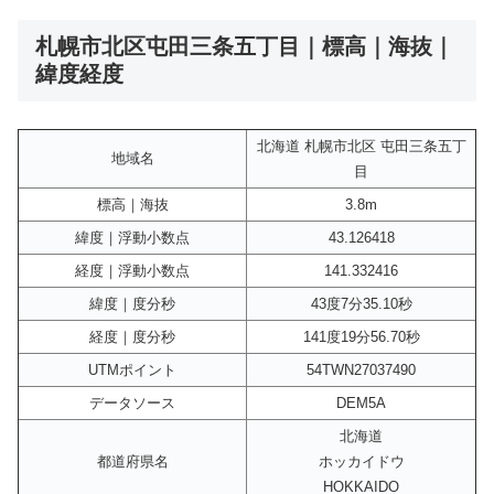
札幌市北区屯田三条五丁目｜標高｜海抜｜
緯度経度
北海道 札幌市北区 屯田三条五丁
地域名
目
標高｜海抜
3.8m
緯度｜浮動小数点
43.126418
経度｜浮動小数点
141.332416
緯度｜度分秒
43度7分35.10秒
経度｜度分秒
141度19分56.70秒
UTMポイント
54TWN27037490
データソース
DEM5A
北海道
都道府県名
ホッカイドウ
HOKKAIDO