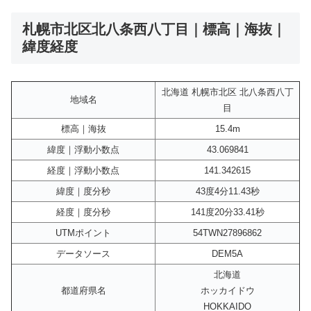
札幌市北区北八条西八丁目｜標高｜海抜｜
緯度経度
北海道 札幌市北区 北八条西八丁
地域名
目
標高｜海抜
15.4m
緯度｜浮動小数点
43.069841
経度｜浮動小数点
141.342615
緯度｜度分秒
43度4分11.43秒
経度｜度分秒
141度20分33.41秒
UTMポイント
54TWN27896862
データソース
DEM5A
北海道
都道府県名
ホッカイドウ
HOKKAIDO