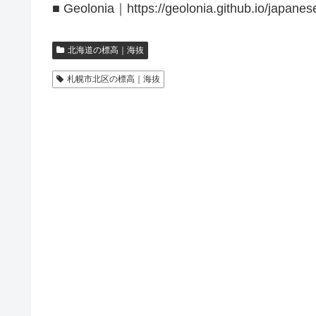
■ Geolonia｜https://geolonia.github.io/japanes
北海道の標高｜海抜
札幌市北区の標高｜海抜