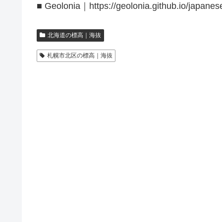
■ Geolonia｜https://geolonia.github.io/japanes
北海道の標高｜海抜
札幌市北区の標高｜海抜