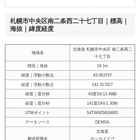
札幌市中央区南二条西二十七丁目｜標高｜
海抜｜緯度経度
北海道 札幌市中央区 南二条西二
地域名
十七丁目
標高｜海抜
19.1m
緯度｜浮動小数点
43.053747
経度｜浮動小数点
141.317027
緯度｜度分秒
43度3分13.49秒
経度｜度分秒
141度19分1.30秒
UTMポイント
54TWN25816683
データソース
DEM5A
北海道
都道府県名
ホッカイドウ