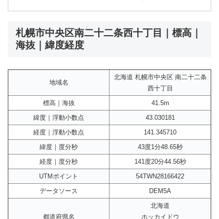
札幌市中央区南二十二条西十丁目｜標高｜
海抜｜緯度経度
北海道 札幌市中央区 南二十二条
地域名
西十丁目
標高｜海抜
41.5m
緯度｜浮動小数点
43.030181
経度｜浮動小数点
141.345710
緯度｜度分秒
43度1分48.65秒
経度｜度分秒
141度20分44.56秒
UTMポイント
54TWN28166422
データソース
DEM5A
北海道
都道府県名
ホッカイドウ