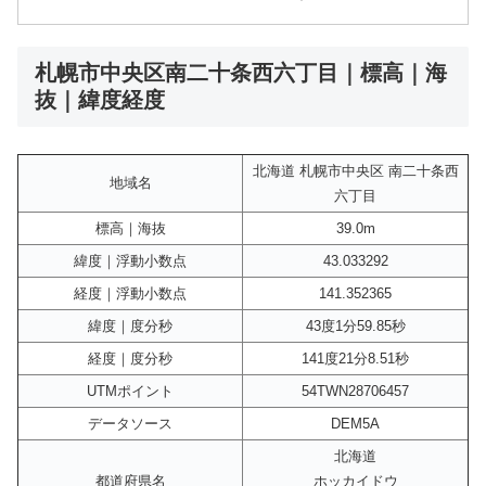
札幌市中央区南二十条西六丁目｜標高｜海
抜｜緯度経度
北海道 札幌市中央区 南二十条西
地域名
六丁目
標高｜海抜
39.0m
緯度｜浮動小数点
43.033292
経度｜浮動小数点
141.352365
緯度｜度分秒
43度1分59.85秒
経度｜度分秒
141度21分8.51秒
UTMポイント
54TWN28706457
データソース
DEM5A
北海道
都道府県名
ホッカイドウ