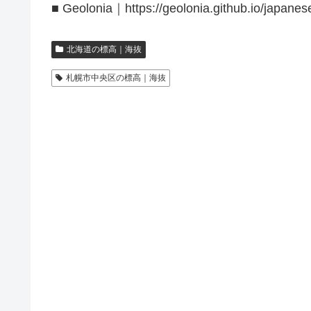
■ Geolonia｜https://geolonia.github.io/japanes
北海道の標高｜海抜
札幌市中央区の標高｜海抜