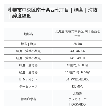
札幌市中央区南十条西七丁目｜標高｜海抜
｜緯度経度
北海道 札幌市中央区 南十条西七
地域名
丁目
標高｜海抜
28.7m
緯度｜浮動小数点
43.046666
経度｜浮動小数点
141.349011
緯度｜度分秒
43度2分48.00秒
経度｜度分秒
141度20分56.44秒
UTMポイント
54TWN28426605
データソース
DEM5A
北海道
都道府県名
ホッカイドウ
HOKKAIDO