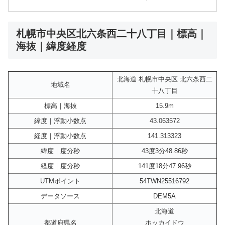
札幌市中央区北六条西二十八丁目｜標高｜
海抜｜緯度経度
北海道 札幌市中央区 北六条西二
地域名
十八丁目
標高｜海抜
15.9m
緯度｜浮動小数点
43.063572
経度｜浮動小数点
141.313323
緯度｜度分秒
43度3分48.86秒
経度｜度分秒
141度18分47.96秒
UTMポイント
54TWN25516792
データソース
DEM5A
北海道
都道府県名
ホッカイドウ