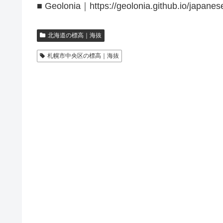
■ Geolonia｜https://geolonia.github.io/japanes
北海道の標高｜海抜
札幌市中央区の標高｜海抜