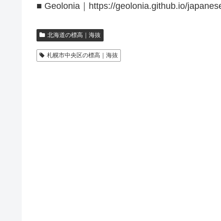
■ Geolonia｜https://geolonia.github.io/japanes
北海道の標高｜海抜
札幌市中央区の標高｜海抜