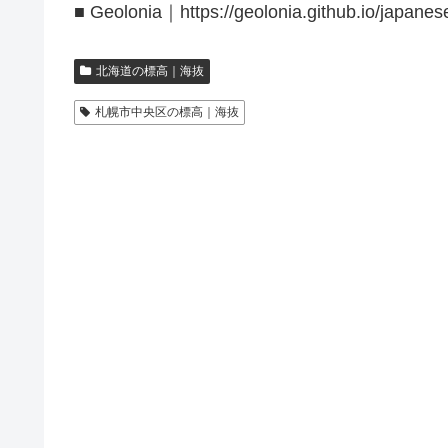
■ Geolonia｜https://geolonia.github.io/japanes
北海道の標高｜海抜
札幌市中央区の標高｜海抜