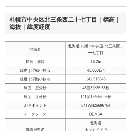
札幌市中央区北三条西二十七丁目｜標高｜
海抜｜緯度経度
北海道 札幌市中央区 北三条西二
地域名
十七丁目
標高｜海抜
16.2m
緯度｜浮動小数点
43.060174
経度｜浮動小数点
141.315543
緯度｜度分秒
43度3分36.63秒
経度｜度分秒
141度18分55.95秒
UTMポイント
54TWN25696754
データソース
DEM5A
北海道
都道府県名
ホッカイドウ